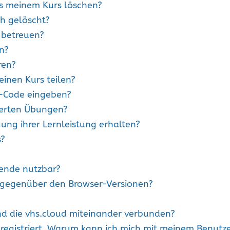
us meinem Kurs löschen?
h gelöscht?
 betreuen?
n?
ren?
einen Kurs teilen?
-Code eingeben?
ierten Übungen?
ung ihrer Lernleistung erhalten?
s?
tende nutzbar?
s gegenüber den Browser-Versionen?
nd die vhs.cloud miteinander verbunden?
d registriert. Warum kann ich mich mit meinem Benut